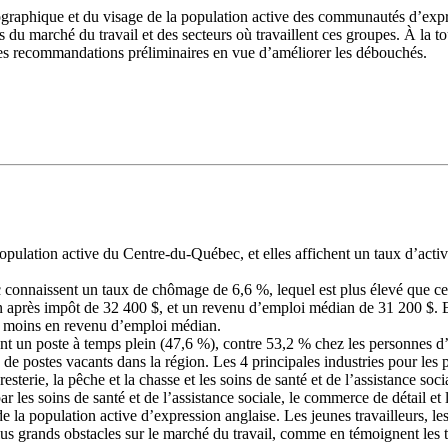
raphique et du visage de la population active des communautés d’expre
es du marché du travail et des secteurs où travaillent ces groupes. À la to
s recommandations préliminaires en vue d’améliorer les débouchés.
opulation active du Centre-du-Québec, et elles affichent un taux d’act
connaissent un taux de chômage de 6,6 %, lequel est plus élevé que cel
après impôt de 32 400 $, et un revenu d’emploi médian de 31 200 $. E
de moins en revenu d’emploi médian.
nt un poste à temps plein (47,6 %), contre 53,2 % chez les personnes d
re de postes vacants dans la région. Les 4 principales industries pour le
oresterie, la pêche et la chasse et les soins de santé et de l’assistance s
r les soins de santé et de l’assistance sociale, le commerce de détail et 
 de la population active d’expression anglaise. Les jeunes travailleurs, 
plus grands obstacles sur le marché du travail, comme en témoignent les 